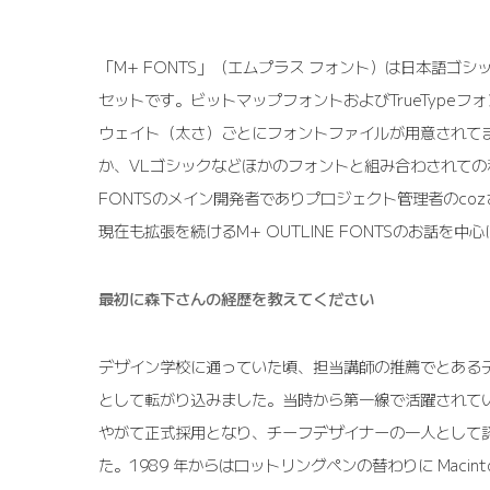
「M+ FONTS」（エムプラス フォント）は日本語ゴシッ
セットです。ビットマップフォントおよびTrueTypeフ
ウェイト（太さ）ごとにフォントファイルが用意されて
か、VLゴシックなどほかのフォントと組み合わされての
FONTSのメイン開発者でありプロジェクト管理者のco
現在も拡張を続けるM+ OUTLINE FONTSのお話を中
最初に森下さんの経歴を教えてください
デザイン学校に通っていた頃、担当講師の推薦でとある
として転がり込みました。当時から第一線で活躍されて
やがて正式採用となり、チーフデザイナーの一人として
た。1989 年からはロットリングペンの替わりに Macinto