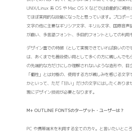
UNIX/Linux 系 OS や Mac OS X などでは自動
てほぼ実用的な段階になったと思っています。プロポー
文字の他に主要なギリシア文字、キリル文字、国際音声
が揃い、多言語フォント、多目的フォントとしての利用
デザイン面での特徴（として実現できていれば良いので
は、あくまでも普段使い用として多くの方に親しんでも
の先端的な方だけにしか理解されないような造形や、目
「個性」とは対極の、使用する方が親しみを感じる文字
かといって、ただ「甘い」だけの文字にはしたくありま
現にデザイン技術が必要となります。
M+ OUTLINE FONTSのターゲット・ユーザーは？
PC や携帯端末を利用する全ての方々。と言いたいとこ