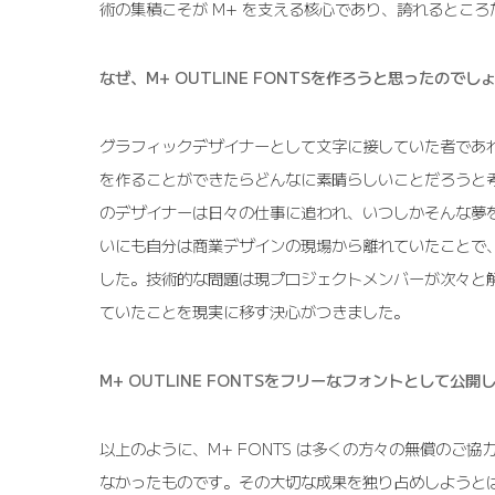
術の集積こそが M+ を支える核心であり、誇れるところ
なぜ、M+ OUTLINE FONTSを作ろうと思ったのでし
グラフィックデザイナーとして文字に接していた者であ
を作ることができたらどんなに素晴らしいことだろうと
のデザイナーは日々の仕事に追われ、いつしかそんな夢
いにも自分は商業デザインの現場から離れていたことで
した。技術的な問題は現プロジェクトメンバーが次々と
ていたことを現実に移す決心がつきました。
M+ OUTLINE FONTSをフリーなフォントとして公
以上のように、M+ FONTS は多くの方々の無償のご
なかったものです。その大切な成果を独り占めしようと