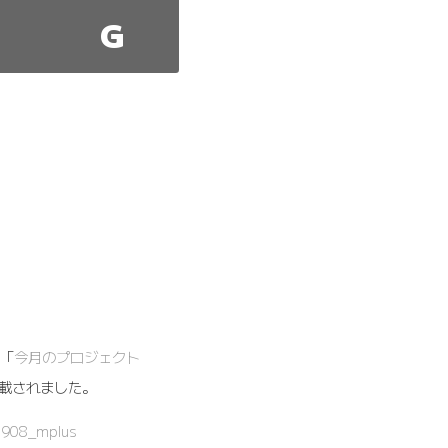
G
「
今月のプロジェクト
載されました。
_0908_mplus