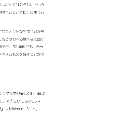
をしなくてはならないという
制限することで自分に生じる
新たなフォントが生まれるかも
可能と思われる様々な問題が
後でも、50 年後でも、自分
ができるものを残すことがで
。
極力シンプルで見通しの良い環境
て、素人なりに SunOS +
」は Minimum の「M」、