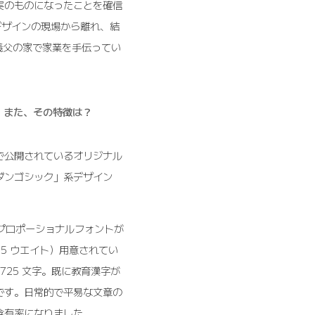
実のものになったことを確信
業デザインの現場から離れ、結
義父の家で家業を手伝ってい
？ また、その特徴は？
で公開されているオリジナル
ダンゴシック」系デザイン
、プロポーショナルフォントが
各 5 ウエイト）用意されてい
1,725 文字。既に教育漢字が
です。日常的で平易な文章の
含有率になりました。