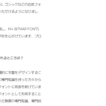
VL ゴシックなどの合成フォ
いただけるようになりまし
+ BITMAP FONTS
字形を心がけています、プロ
て誇れるところは？
層的に字面をデザインするこ
の専門知識を持った方々から
フォントに成長を続けていま
フォントとして形成すること
れた無償の専門知識、専門技