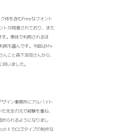
ク体を含むFreeなフォント
ォントが用意されており、また
ます。単体で利用されるほ
利用も盛んです。今回はM+
zさんこと森下浩司さんから、
心に伺いました。
デザイン事務所にアルバイト
いた先生の元で経験を重ね、
認められるようになりまし
sh II でロゴタイプの制作な