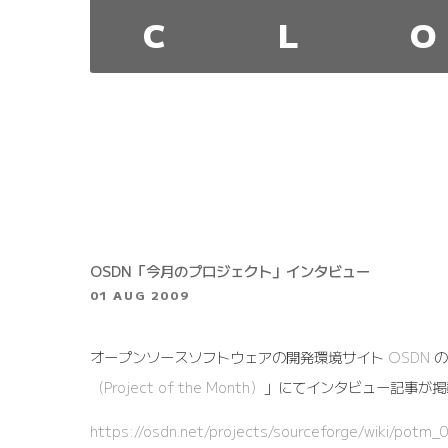
C
L
O
OSDN「今月のプロジェクト」インタビュー
01 AUG 2009
オープンソースソフトウェアの開発環境サイト
OSDN
の
（Project of the Month）
」にてインタビュー記事が掲
https://osdn.net/projects/sourceforge/wiki/potm