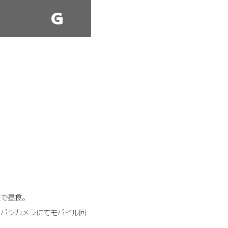
G
で昼食。
ヨドバシカメラにてモバイル回