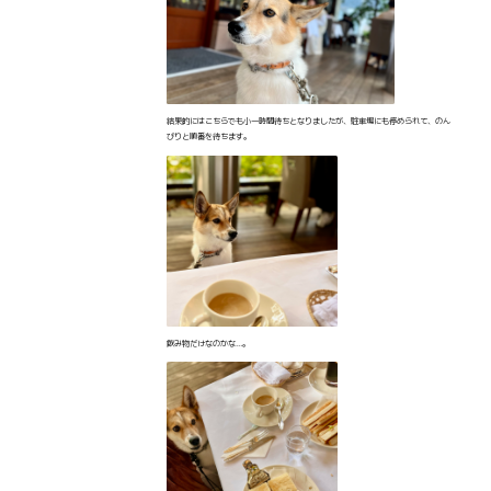
結果的にはこちらでも小一時間待ちとなりましたが、駐車場にも停められて、のん
びりと順番を待ちます。
飲み物だけなのかな…。