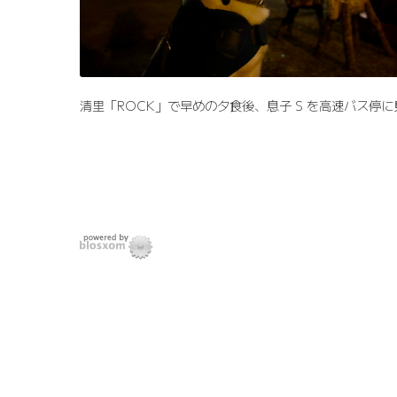
清里「ROCK」で早めの夕食後、息子 S を高速バス停