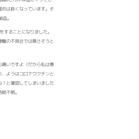
覚めは良くなっています。そ
輸血。
射をすることになりました。
骨髄の不具合では無さそうと
も痛いですよ（だから私は悪
り、ようはコロナワクチンと
ね？と確認してしまいました
結局不明。