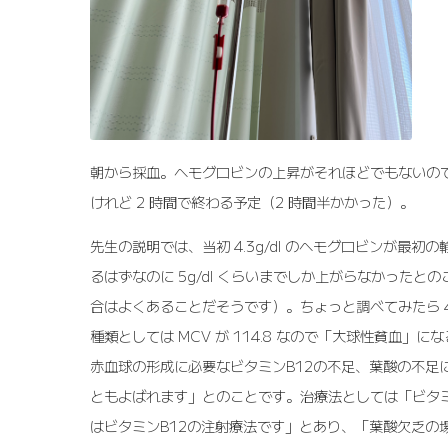
朝から採血。ヘモグロビンの上昇がそれほどでもないの
けれど 2 時間で終わる予定（2 時間半かかった）。
先生の説明では、当初 4.3g/dl のヘモグロビンが最初の輸
るはずなのに 5g/dl くらいまでしか上がらなかったと
合はよくあることだそうです）。ちょっと調べてみたら 4-
種類としては MCV が 114.8 なので「大球性貧血」
赤血球の形成に必要なビタミンB12の不足、葉酸の不足
ともよばれます」とのことです。治療法としては「ビタミ
はビタミンB12の注射療法です」とあり、「葉酸欠乏の