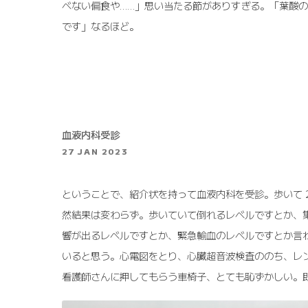
べない偏食や……」思い当たる節がありすぎる。「葉酸
です」なるほど。
血液内科受診
27 JAN 2023
ということで、紹介状を持って血液内科を受診。歩いて 2
然結果は変わらず。歩いていて倒れるレベルですとか、
響が出るレベルですとか、緊急輸血のレベルですとか言
いると思う。心電図をとり、心臓超音波検査ののち、レ
看護師さんに押してもらう車椅子、とても恥ずかしい。