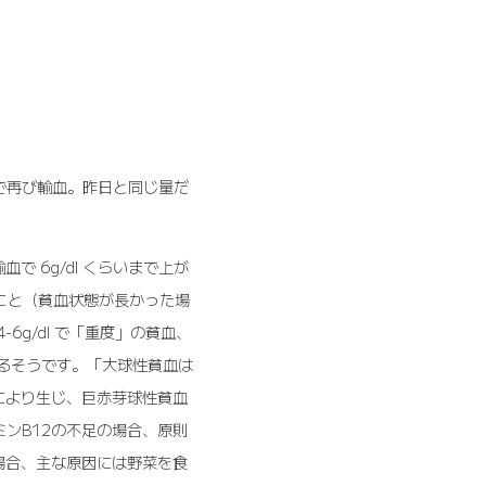
で再び輸血。昨日と同じ量だ
血で 6g/dl くらいまで上が
のこと（貧血状態が長かった場
6g/dl で「重度」の貧血、
になるそうです。「大球性貧血は
により生じ、巨赤芽球性貧血
ンB12の不足の場合、原則
場合、主な原因には野菜を食