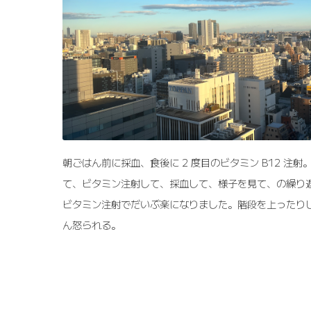
朝ごはん前に採血、食後に 2 度目のビタミン B12 注
て、ビタミン注射して、採血して、様子を見て、の繰り
ビタミン注射でだいぶ楽になりました。階段を上ったり
ん怒られる。