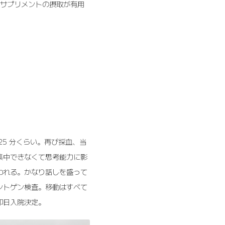
のサプリメントの摂取が有用
5 分くらい。再び採血、当
集中できなくて思考能力に影
われる。かなり話しを盛って
ントゲン検査。移動はすべて
即日入院決定。