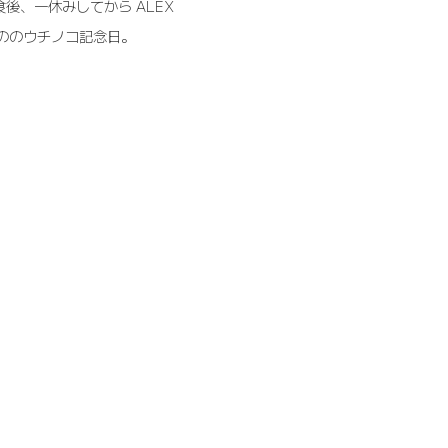
後、一休みしてから ALEX
目ののウチノコ記念日。