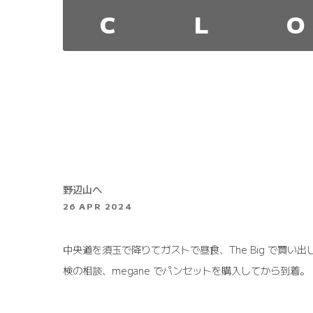
C
L
O
野辺山へ
26 APR 2024
中央道を須玉で降りてガストで昼食、The Big で買い
検の相談、megane でパンセットを購入してから到着。