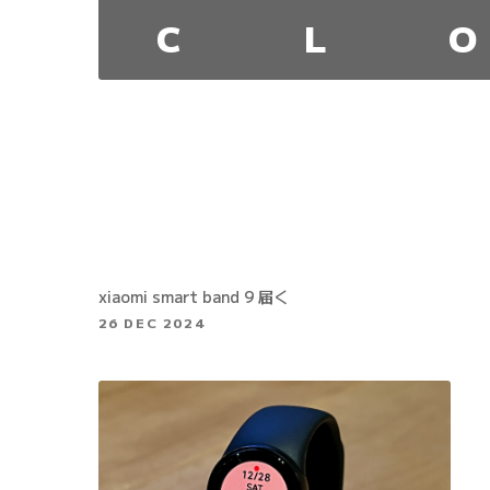
C
L
O
xiaomi smart band 9 届く
26 DEC 2024