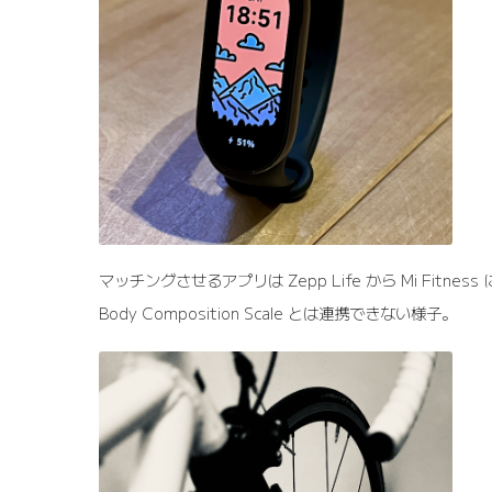
マッチングさせるアプリは Zepp Life から Mi Fitnes
Body Composition Scale とは連携できない様子。