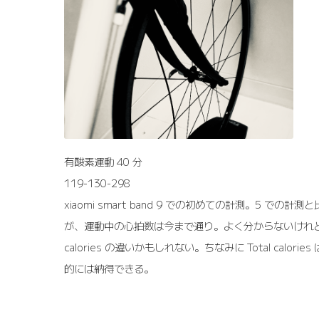
有酸素運動 40 分
119-130-298
xiaomi smart band 9 での初めての計測。5 での
が、運動中の心拍数は今まで通り。よく分からないけれど Total c
calories の違いかもしれない。ちなみに Total calori
的には納得できる。