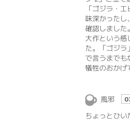
「ゴジラ・エ
味深かったし
確認しました
大作という感
た。「ゴジラ
で言うまでも
犠牲のおかげ
風邪
0
ちょっとひい