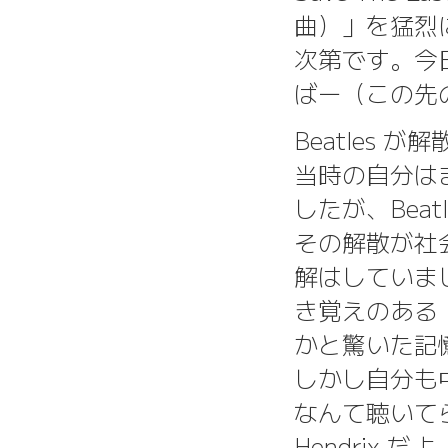
曲）」を猛烈に
次第です。今
ばー（この先
Beatles
当時の自分はま
したが、Bea
その解散が社
解はしていまし
き覚えのある「
かと驚いた記
しかし自分も中
なんて聴いてられ
Hendrix