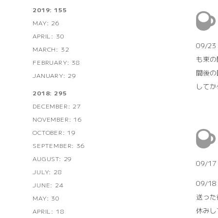
2019: 155
MAY: 26
APRIL: 30
09/
MARCH: 32
も束の
FEBRUARY: 38
間後の
JANUARY: 29
してか
2018: 295
DECEMBER: 27
NOVEMBER: 16
OCTOBER: 19
SEPTEMBER: 36
AUGUST: 29
09/
JULY: 28
09/1
JUNE: 24
送った
MAY: 30
休みし
APRIL: 18