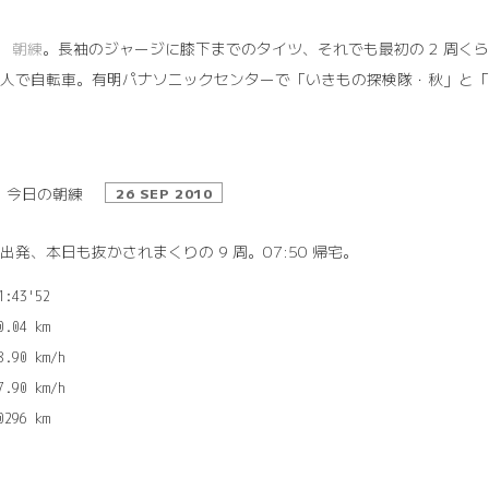
6
朝練
。長袖のジャージに膝下までのタイツ、それでも最初の 2 周く
3 人で自転車。有明パナソニックセンターで「いきもの探検隊・秋」と
今日の朝練
26 SEP 2010
4 出発、本日も抜かされまくりの 9 周。07:50 帰宅。
1:43'52

0.04 km

8.90 km/h

7.90 km/h
