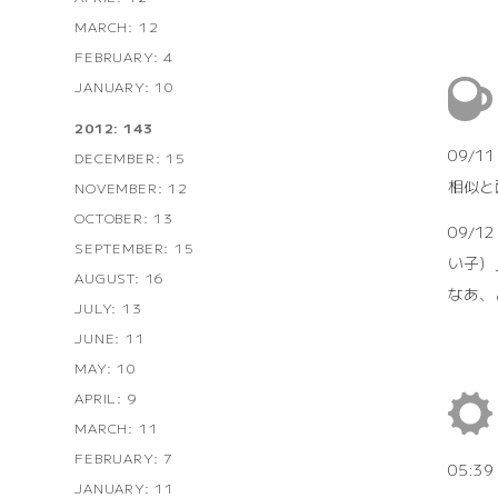
MARCH: 12
FEBRUARY: 4
JANUARY: 10
2012: 143
09/1
DECEMBER: 15
相似と
NOVEMBER: 12
OCTOBER: 13
09/1
SEPTEMBER: 15
い子）
AUGUST: 16
なあ、
JULY: 13
JUNE: 11
MAY: 10
APRIL: 9
MARCH: 11
FEBRUARY: 7
05:3
JANUARY: 11