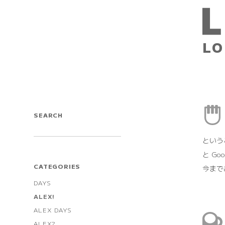
LO
SEARCH
というこ
と Go
CATEGORIES
今まで
DAYS
ALEX!
ALEX DAYS
ALEX?