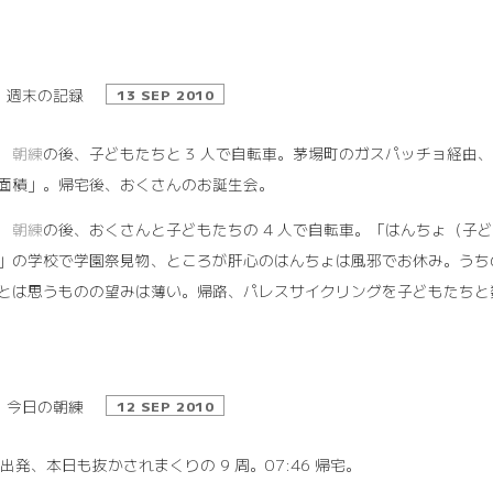
週末の記録
13 SEP 2010
1
朝練
の後、子どもたちと 3 人で自転車。茅場町のガスパッチョ経由
面積」。帰宅後、おくさんのお誕生会。
2
朝練
の後、おくさんと子どもたちの 4 人で自転車。「はんちょ（子
」の学校で学園祭見物、ところが肝心のはんちょは風邪でお休み。うち
とは思うものの望みは薄い。帰路、パレスサイクリングを子どもたちと
今日の朝練
12 SEP 2010
9 出発、本日も抜かされまくりの 9 周。07:46 帰宅。