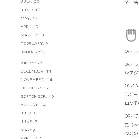
JULY: 20
で一緒
JUNE: 13
MAY: 17
APRIL: 9
MARCH: 18
FEBRUARY: 9
09/
JANUARY: 9
2013: 123
09/
DECEMBER: 11
いアダ
NOVEMBER: 14
09/
OCTOBER: 15
送メー
SEPTEMBER: 10
山がそ
AUGUST: 14
JULY: 5
09/
JUNE: 7
た（w
MAY: 9
ずなの
APRIL: 12