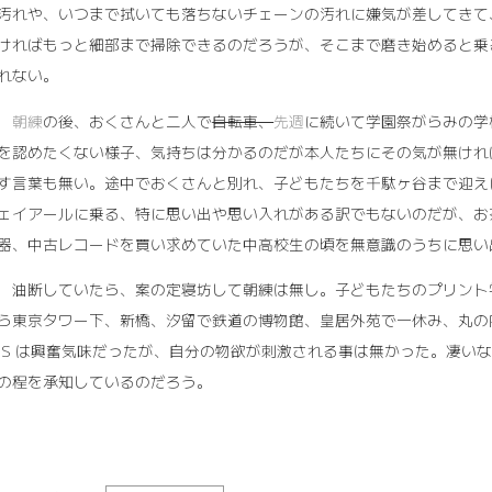
汚れや、いつまで拭いても落ちないチェーンの汚れに嫌気が差してきて
ければもっと細部まで掃除できるのだろうが、そこまで磨き始めると乗
れない。
9
朝練
の後、おくさんと二人で
自転車、
先週
に続いて学園祭がらみの学
を認めたくない様子、気持ちは分かるのだが本人たちにその気が無けれ
す言葉も無い。途中でおくさんと別れ、子どもたちを千駄ヶ谷まで迎え
ェイアールに乗る、特に思い出や思い入れがある訳でもないのだが、お
器、中古レコードを買い求めていた中高校生の頃を無意識のうちに思い
20 油断していたら、案の定寝坊して朝練は無し。子どもたちのプリント
ら東京タワー下、新橋、汐留で鉄道の博物館、皇居外苑で一休み、丸の内の
 S は興奮気味だったが、自分の物欲が刺激される事は無かった。凄い
の程を承知しているのだろう。