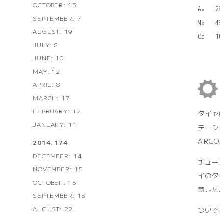
OCTOBER: 13
Av   2
SEPTEMBER: 7
Mx   4
AUGUST: 19
JULY: 8
JUNE: 10
MAY: 12
APRIL: 8
MARCH: 17
FEBRUARY: 12
タイヤは
JANUARY: 11
テーシ
AIR
2014: 174
DECEMBER: 14
チュー
NOVEMBER: 15
イのタ
OCTOBER: 15
意した
SEPTEMBER: 13
AUGUST: 22
ついで