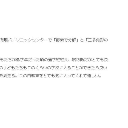
、有明パナソニックセンターで「酵素で分解」と「正多角形の
どもたちが低学年だった頃の通学班班長、寝坊助だがとても良
の子どもたちもこのくらいの学校に入ることができたら良い
数周走る。今の自転車をとても気に入ってくれて嬉しい。