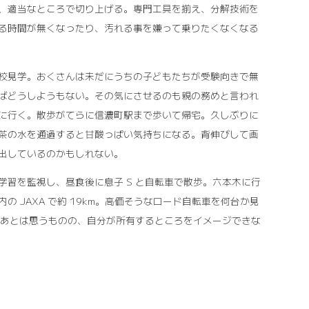
、適当なところで切り上げる。専門工具を揃え、分解技術を
る時間が無くなったり、汚れる事を嫌って乗りたくなくなる
校見学。おくさんは未だにうちの子どもたちが受験向きで無
ばどうしようもない。その気にさせるのも親の務めと言われ
に行く。散歩がてらに信濃町駅まで歩いて帰宅。久しぶりに
茶の水を通過すると甘酸っぱい気持ちになる。背伸びして画
出しているのかもしれない。
学習を監視し、昼食後に息子 S と自転車で散歩。六本木に行
 JAXA で約 19km。高価そうなロード自転車を何台か見
なあとは思うものの、自分が所有するところをイメージできな