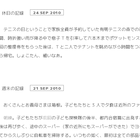
休日の記録
24 SEP 2010
23 テニスの日ということで家族全員が予約していた有明テニスの森で
間、時折強い雨が降る中で息子 T を引率して六本木までポケットモン
回の整理券をもらった後は、T と二人でテナントを眺めながら時間をつ
ら帰宅。しょこたん、細いなあ。
週末の記録
21 SEP 2010
17 おくさんとお義母さまは箱根。子どもたちと 3 人で夕食は近所のフ
8
朝練
。子どもたちが
前回
の子ども探検隊の後半、都内合宿篇に出発する
後は再び歩く、途中のスーパー（家の近所にもスーパーができた）でヨ
てから久しぶりに自転車を掃除する。いつもの如く、最初は全ての部品