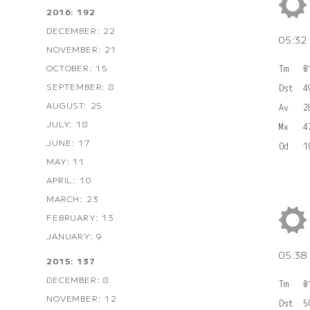
2016: 192
DECEMBER: 22
05:3
NOVEMBER: 21
OCTOBER: 15
Tm   0
SEPTEMBER: 8
Dst  4
AUGUST: 25
Av   2
JULY: 18
Mx   4
JUNE: 17
MAY: 11
APRIL: 10
MARCH: 23
FEBRUARY: 13
JANUARY: 9
05:3
2015: 137
DECEMBER: 8
Tm   0
NOVEMBER: 12
Dst  5