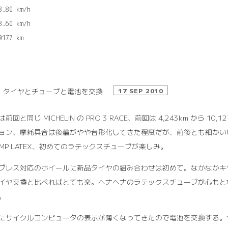
8.80 km/h

8.60 km/h

タイヤとチューブと電池を交換
17 SEP 2010
前回と同じ MICHELIN の PRO 3 RACE、前回は 4,243km から 10,
ョン、摩耗具合は後輪がやや台形化してきた程度だが、前後とも細かいヒビが
COMP LATEX、初めてのラテックスチューブが楽しみ。
ブレス対応のホイールに新品タイヤの組み合わせは初めて。なかなかキ
イヤ交換と比べればとても楽。ヘナヘナのラテックスチューブが心もと
。
にサイクルコンピュータの表示が薄くなってきたので電池を交換する。セン