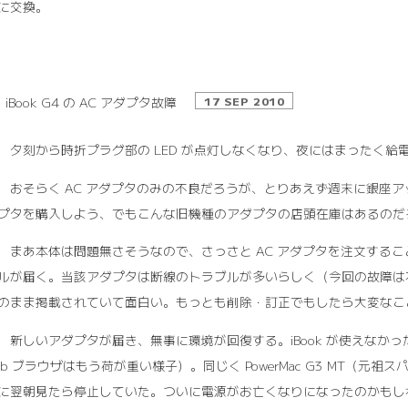
に交換。
iBook G4 の AC アダプタ故障
17 SEP 2010
14 夕刻から時折プラグ部の LED が点灯しなくなり、夜にはまったく
15 おそらく AC アダプタのみの不良だろうが、とりあえず週末に銀座アップ
プタを購入しよう、でもこんな旧機種のアダプタの店頭在庫はあるのだ
16 まあ本体は問題無さそうなので、さっさと AC アダプタを注文す
ルが届く。当該アダプタは断線のトラブルが多いらしく（今回の故障は不明）
のまま掲載されていて面白い。もっとも削除・訂正でもしたら大変なこ
17 新しいアダプタが届き、無事に環境が回復する。iBook が使えなかった間
eb ブラウザはもう荷が重い様子）。同じく PowerMac G3 MT（
に翌朝見たら停止していた。ついに電源がお亡くなりになったのかもし