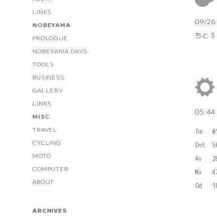
LINKS
09/2
NOBEYAMA
ちと 
PROLOGUE
NOBEYAMA DAYS
TOOLS
BUSINESS
GALLERY
LINKS
05:4
MISC
TRAVEL
Tm   0
CYCLING
Dst  5
MOTO
Av   2
COMPUTER
Mx   4
ABOUT
ARCHIVES