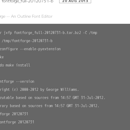
fontforge_full-20120731-b
20 AUG 2013
rge -- An Outline Font Editor
r jxfp fontforge_full-20120731-b.tar.bz2 -C /tmp

 /tmp/fontforge-20120731-b

configure --enable-pyextension

ke

do make install

ntforge --version

right (c) 2000-2012 by George Williams.

cutable based on sources from 14:57 GMT 31-Jul-2012.

rary based on sources from 14:57 GMT 31-Jul-2012.

forge 20120731
