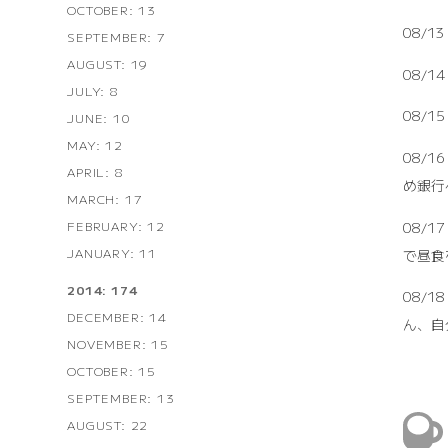
OCTOBER: 13
08/
SEPTEMBER: 7
AUGUST: 19
08/
JULY: 8
08/
JUNE: 10
MAY: 12
08/
APRIL: 8
め銀行
MARCH: 17
08/
FEBRUARY: 12
JANUARY: 11
で昼食
2014: 174
08/
DECEMBER: 14
ん、自分
NOVEMBER: 15
OCTOBER: 15
SEPTEMBER: 13
AUGUST: 22