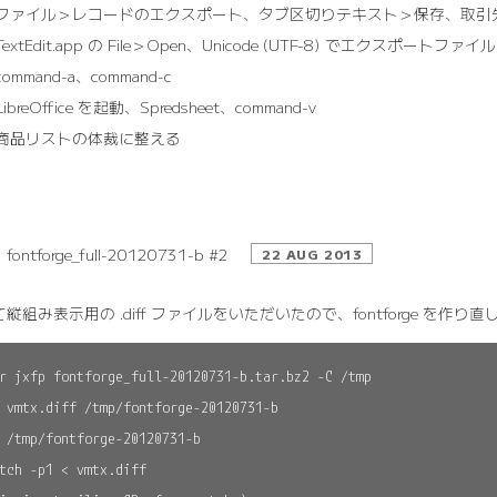
ファイル＞レコードのエクスポート、タブ区切りテキスト＞保存、取引先／商品
TextEdit.app の File＞Open、Unicode (UTF-8) でエクスポートファ
command-a、command-c
LibreOffice を起動、Spredsheet、command-v
商品リストの体裁に整える
fontforge_full-20120731-b #2
22 AUG 2013
縦組み表示用の .diff ファイルをいただいたので、fontforge を作り
r jxfp fontforge_full-20120731-b.tar.bz2 -C /tmp

 vmtx.diff /tmp/fontforge-20120731-b

 /tmp/fontforge-20120731-b

tch -p1 < vmtx.diff
