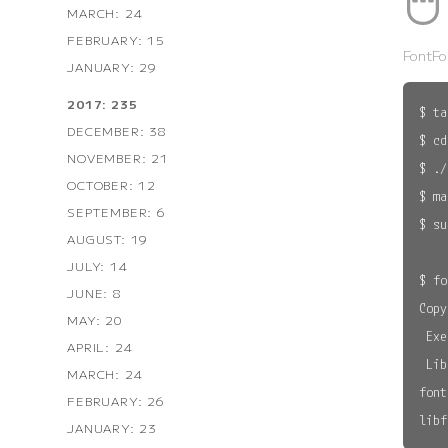
MARCH: 24
FEBRUARY: 15
FontFo
JANUARY: 29
2017: 235
$ ta
DECEMBER: 38
$ cd
NOVEMBER: 21
$ ./
OCTOBER: 12
$ ma
SEPTEMBER: 6
$ su
AUGUST: 19
JULY: 14
$ fo
JUNE: 8
Copy
MAY: 20
 Exe
APRIL: 24
 Lib
MARCH: 24
font
FEBRUARY: 26
JANUARY: 23