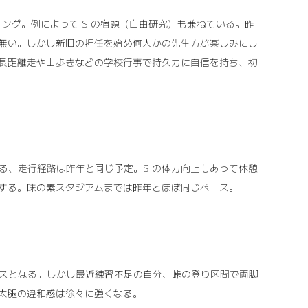
クリング。例によって S の宿題（自由研究）も兼ねている。昨
無い。しかし新旧の担任を始め何人かの先生方が楽しみにし
長距離走や山歩きなどの学校行事で持久力に自信を持ち、初
に入る、走行経路は昨年と同じ予定。S の体力向上もあって休憩
する。味の素スタジアムまでは昨年とほぼ同じペース。
ペースとなる。しかし最近練習不足の自分、峠の登り区間で両脚
太腿の違和感は徐々に強くなる。