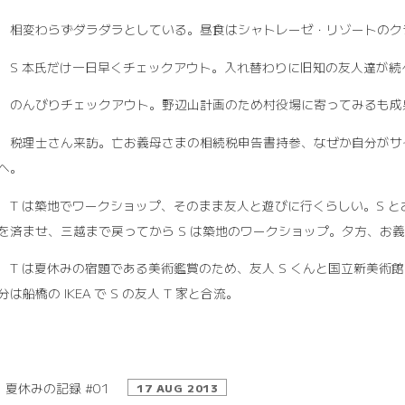
13 相変わらずダラダラとしている。昼食はシャトレーゼ・リゾートのク
14 S 本氏だけ一日早くチェックアウト。入れ替わりに旧知の友人達
15 のんびりチェックアウト。野辺山計画のため村役場に寄ってみるも
16 税理士さん来訪。亡お義母さまの相続税申告書持参、なぜか自分が
へ。
17 T は築地でワークショップ、そのまま友人と遊びに行くらしい。S
を済ませ、三越まで戻ってから S は築地のワークショップ。夕方、お
18 T は夏休みの宿題である美術鑑賞のため、友人 S くんと国立新美
は船橋の IKEA で S の友人 T 家と合流。
夏休みの記録 #01
17 AUG 2013