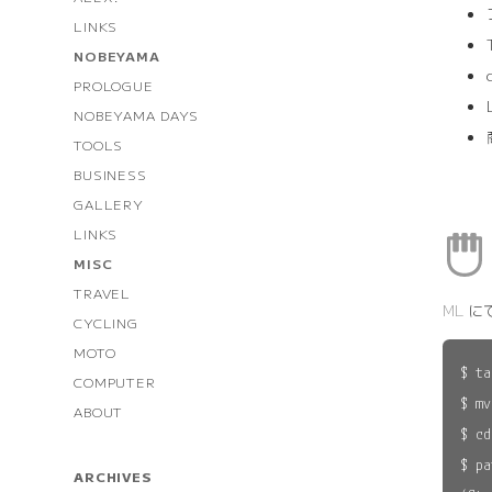
LINKS
NOBEYAMA
PROLOGUE
NOBEYAMA DAYS
TOOLS
BUSINESS
GALLERY
LINKS
MISC
TRAVEL
ML
にて
CYCLING
MOTO
$ ta
COMPUTER
$ mv
ABOUT
$ cd
$ pa
ARCHIVES