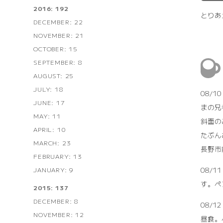
2016: 192
とりあ
DECEMBER: 22
NOVEMBER: 21
OCTOBER: 15
SEPTEMBER: 8
AUGUST: 25
JULY: 18
08/
JUNE: 17
まの兄
MAY: 11
斜面の
APRIL: 10
たぶん
MARCH: 23
長野市
FEBRUARY: 13
08/
JANUARY: 9
す。ペ
2015: 137
DECEMBER: 8
08/
NOVEMBER: 12
昼食。