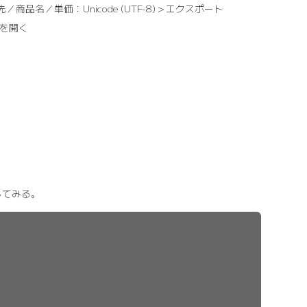
名／単価：Unicode (UTF-8)＞エクスポート
イルを開く
直してみる。