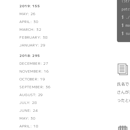
(Str
2019: 155
patc
MAY: 26
$ ./
APRIL: 30
$ ma
MARCH: 32
FEBRUARY: 38
JANUARY: 29
2018: 295
DECEMBER: 27
NOVEMBER: 16
OCTOBER: 19
氏名で
SEPTEMBER: 36
さんが
AUGUST: 29
ったと
JULY: 28
JUNE: 24
MAY: 30
APRIL: 18