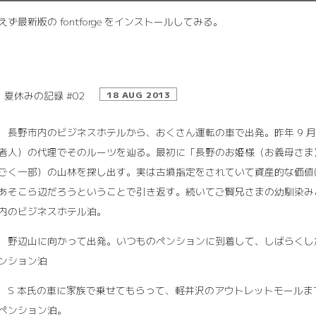
えず最新版の fontforge をインストールしてみる。
夏休みの記録 #02
18 AUG 2013
10 長野市内のビジネスホテルから、おくさん運転の車で出発。昨年 9
者人）の代理でそのルーツを辿る。最初に「長野のお姫様（お義母さま
ごく一部）の山林を探し出す。実は古墳指定をされていて資産的な価値
あそこら辺だろうということで引き返す。続いてご賢兄さまの幼馴染み
内のビジネスホテル泊。
11 野辺山に向かって出発。いつものペンションに到着して、しばらくし
ンション泊
12 S 本氏の車に家族で乗せてもらって、軽井沢のアウトレットモー
ペンション泊。