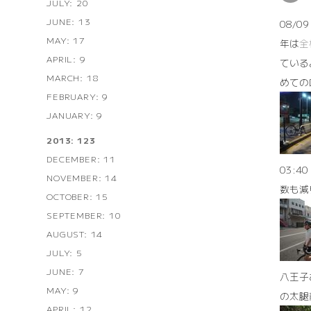
JULY: 20
JUNE: 13
08/
MAY: 17
年は
全
APRIL: 9
ている
MARCH: 18
めての
FEBRUARY: 9
JANUARY: 9
2013: 123
DECEMBER: 11
03:
NOVEMBER: 14
数も減
OCTOBER: 15
SEPTEMBER: 10
AUGUST: 14
JULY: 5
JUNE: 7
八王子
MAY: 9
の太腿
APRIL: 12