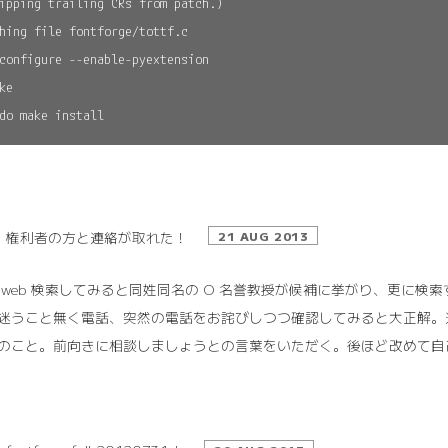
ipping trailing CRs from patch.)

hing file fontforge/tottf.c

configure --enable-pyextension

ke

権利者の方と連絡が取れた！
21 AUG 2013
 web 検索してみると同姓同名の O 名誉教授が候補に挙がり、更に
迷うこと無く電話、突然の電話をお詫びしつつ確認してみると大正解。
のこと。前向きに相談しましょうとの言葉をいただく。後ほど改めて自