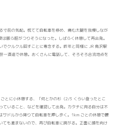
る寸前の気配。慌てて自転車を停め、痛む太腿を我慢しなが
て今度は脹ら脛がつりそうになった。しばらく休憩して再出発。
でクルクル回すことに専念する。昨年と同様に JR 鳥沢駅
過ぎ、笹一酒造で休憩。おくさんに電話して、そろそろ合流地点を
m ごとに小休憩する、「何とかの杉（2/3 くらい登ったとこ
っていること、などを確認して出発。カタチに拘る自分は不
はサドルから降りて自転車を押し歩く。1km ごとの休憩で腰
でいても進まないので、再び自転車に跨がる。正面に顔を向け