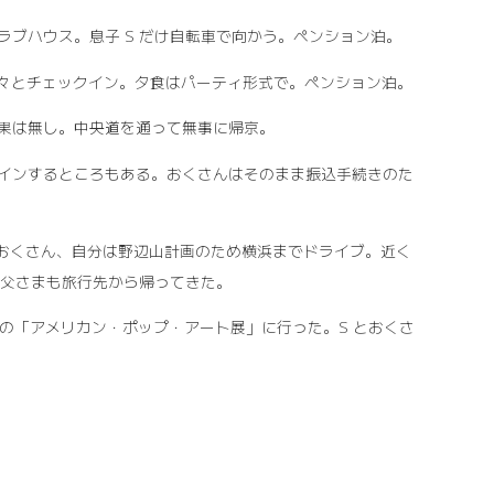
ラブハウス。息子 S だけ自転車で向かう。ペンション泊。
が続々とチェックイン。夕食はパーティ形式で。ペンション泊。
成果は無し。中央道を通って無事に帰京。
サインするところもある。おくさんはそのまま振込手続きのた
 とおくさん、自分は野辺山計画のため横浜までドライブ。近く
義父さまも旅行先から帰ってきた。
術館の「アメリカン・ポップ・アート展」に行った。S とおくさ