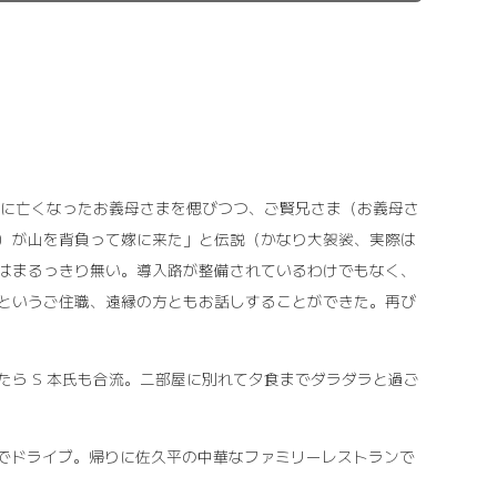
 月に亡くなったお義母さまを偲びつつ、ご賢兄さま（お義母さ
）が山を背負って嫁に来た」と伝説（かなり大袈裟、実際は
はまるっきり無い。導入路が整備されているわけでもなく、
というご住職、遠縁の方ともお話しすることができた。再び
たら S 本氏も合流。二部屋に別れて夕食までダラダラと過ご
ルまでドライブ。帰りに佐久平の中華なファミリーレストランで