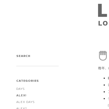
LO
SEARCH
毎年、
CATEGORIES
DAYS
ALEX!
ALEX DAYS
ALEX?