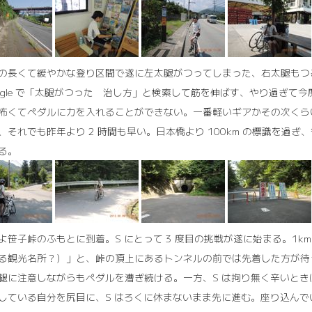
の長くて緩やかな登り区間で遂に左太腿がつってしまった、右太腿もつ
oogle で「太腿がつった 治し方」と検索して筋を伸ばす、やり過ぎ
怖くてペダルに力を入れることができない。一番軽いギアかその次くらい
、それでも昨年より 2 時間も早い。日本橋より 100km の標識を
る。
よ笹子峠のふもとに到着。S にとって 3 度目の挑戦が遂に始まる。1k
る観光名所？）」と、峠の頂上にあるトンネルの前では先着した方が待
腿に注意しながらもペダルを漕ぎ続ける。一方、S は拘り無く辛いとき
している自分を尻目に、S はろくに休まないまま先に進む。座り込ん