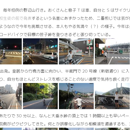
09 毎年恒例の野辺山行き。おくさんと息子 T は車、自分と S はサイ
校生徒の前で発表
するという名誉にあずかったため、二番煎じでは芸が
ようなので今年も挑戦させる、本人もやる気満々（？）の様子。今年は
ロードバイクで目標の笹子峠を登りきるぞと張り切っている。
40 出発。皇居から竹橋方面に向かい、半蔵門で 20 号線（新宿通り）
り、自分もほとんどストレスを感じることのない速度で気持ち良く走行
あたりで 30 分以上、なんと大垂水峠の頂上では 1 時間以上も早い
前側がピクピクしてきた。何とか誤摩化しながら相模湖を通過するも、