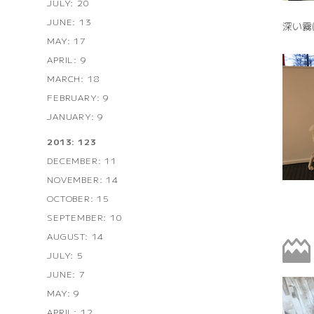
JULY: 20
JUNE: 13
深い霧
MAY: 17
APRIL: 9
MARCH: 18
FEBRUARY: 9
JANUARY: 9
2013: 123
DECEMBER: 11
NOVEMBER: 14
OCTOBER: 15
SEPTEMBER: 10
AUGUST: 14
JULY: 5
JUNE: 7
MAY: 9
APRIL: 12