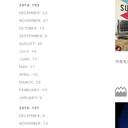
2016: 192
DECEMBER: 22
NOVEMBER: 21
OCTOBER: 15
SEPTEMBER: 8
AUGUST: 25
JULY: 18
JUNE: 17
今年も
MAY: 11
APRIL: 10
MARCH: 23
FEBRUARY: 13
JANUARY: 9
2015: 137
DECEMBER: 8
NOVEMBER: 12