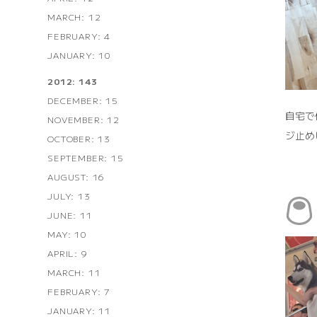
MARCH: 12
FEBRUARY: 4
JANUARY: 10
2012: 143
DECEMBER: 15
自宅で
NOVEMBER: 12
ジ止め
OCTOBER: 13
SEPTEMBER: 15
AUGUST: 16
JULY: 13
JUNE: 11
MAY: 10
APRIL: 9
MARCH: 11
FEBRUARY: 7
JANUARY: 11