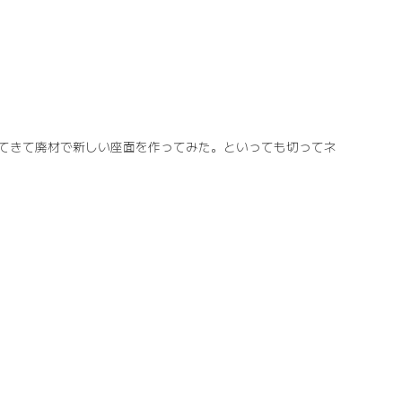
てきて廃材で新しい座面を作ってみた。といっても切ってネ