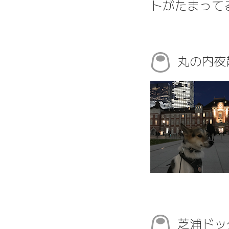
トがたまって
丸の内
芝浦ドッ