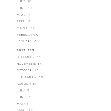
JULY: 20
JUNE: 13
MAY: 17
APRIL: 9
MARCH: 18
FEBRUARY: 9
JANUARY: 9
2013: 123
DECEMBER: 11
NOVEMBER: 14
OCTOBER: 15
SEPTEMBER: 10
AUGUST: 14
JULY: 5
JUNE: 7
MAY: 9
APRIL: 12