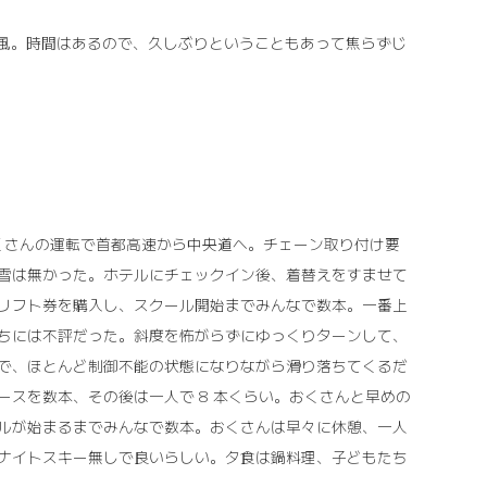
い風。時間はあるので、久しぶりということもあって焦らずじ
。おくさんの運転で首都高速から中央道へ。チェーン取り付け要
雪は無かった。ホテルにチェックイン後、着替えをすませて
リフト券を購入し、スクール開始までみんなで数本。一番上
ちには不評だった。斜度を怖がらずにゆっくりターンして、
で、ほとんど制御不能の状態になりながら滑り落ちてくるだ
スを数本、その後は一人で 8 本くらい。おくさんと早めの
ルが始まるまでみんなで数本。おくさんは早々に休憩、一人
ナイトスキー無しで良いらしい。夕食は鍋料理、子どもたち