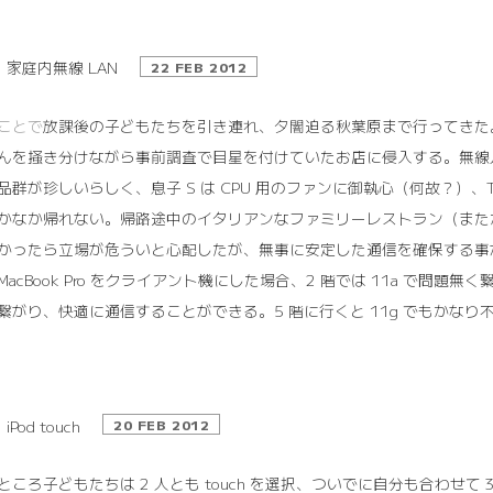
家庭内無線 LAN
22 FEB 2012
ことで
放課後の子どもたちを引き連れ、夕闇迫る秋葉原まで行ってきた
んを掻き分けながら事前調査で目星を付けていたお店に侵入する。無線
品群が珍しいらしく、息子 S は CPU 用のファンに御執心（何故？）
かなか帰れない。帰路途中のイタリアンなファミリーレストラン（また
かったら立場が危ういと心配したが、無事に安定した通信を確保する事が
MacBook Pro をクライアント機にした場合、2 階では 11a で問題無
繋がり、快適に通信することができる。5 階に行くと 11g でもかな
iPod touch
20 FEB 2012
ところ子どもたちは 2 人とも touch を選択、ついでに自分も合わせ