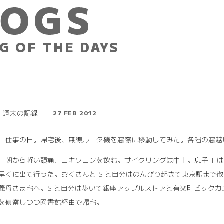
G OF THE DAYS
週末の記録
27 FEB 2012
25 仕事の日。帰宅後、無線ルータ機を窓際に移動してみた。各階の窓
26 朝から軽い頭痛、ロキソニンを飲む。サイクリングは中止。息子 T
早くに出て行った。おくさんと S と自分はのんびり起きて東京駅まで
義母さま宅へ。S と自分は歩いて銀座アップルストアと有楽町ビックカメラ、
を偵察しつつ図書館経由で帰宅。