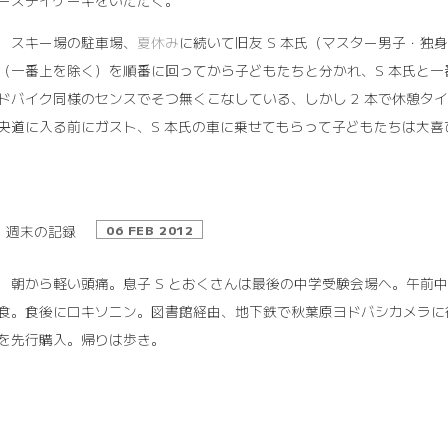
ースデイケーキをいただく。
12 スキー場の駐車場、
夏休み
に続いて旧友 S 本氏（マスター男子・独
（一番上を除く）を順番に回ってから子どもたちと分かれ、S 本氏と一番上
ドバイク同様のセンスでそつ無くこなしている、しかし 2 本で休憩タイム
央道に入る前にガスト、S 本氏の車に乗せてもらって子どもたちは大喜
週末の記録
06 FEB 2012
05 朝から軽い頭痛。息子 S とおくさんは最後の中学受験会場へ。午
食。食後にロキソニン。図書館経由、地下鉄で秋葉原ヨドバシカメラに行く。S 
を先行購入。帰りは歩き。