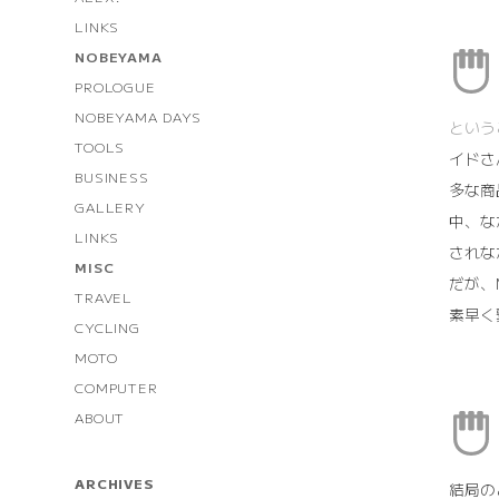
LINKS
NOBEYAMA
PROLOGUE
NOBEYAMA DAYS
という
TOOLS
イドさ
BUSINESS
多な商
GALLERY
中、な
LINKS
されな
MISC
だが、
TRAVEL
素早く
CYCLING
MOTO
COMPUTER
ABOUT
ARCHIVES
結局の