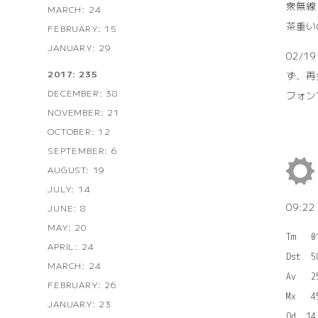
衆無線
MARCH: 24
茶重い
FEBRUARY: 15
JANUARY: 29
02/
2017: 235
ず、再
DECEMBER: 38
フォン
NOVEMBER: 21
OCTOBER: 12
SEPTEMBER: 6
AUGUST: 19
JULY: 14
09:2
JUNE: 8
MAY: 20
Tm   0
APRIL: 24
Dst  5
MARCH: 24
Av   
FEBRUARY: 26
Mx   4
JANUARY: 23