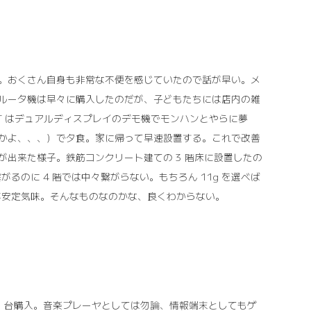
。おくさん自身も非常な不便を感じていたので話が早い。メ
ルータ機は早々に購入したのだが、子どもたちには店内の雑
、T はデュアルディスプレイのデモ機でモンハンとやらに夢
かよ、、、）で夕食。家に帰って早速設置する。これで改善
出来た様子。鉄筋コンクリート建ての 3 階床に設置したの
く繋がるのに 4 階では中々繋がらない。もちろん 11g を選べば
り不安定気味。そんなものなのかな、良くわからない。
て 3 台購入。音楽プレーヤとしては勿論、情報端末としてもゲ