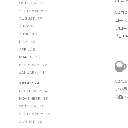
用にバ
OCTOBER: 13
SEPTEMBER: 7
02/
AUGUST: 19
コース
JULY: 8
フロー
JUNE: 10
了。中
MAY: 12
APRIL: 8
MARCH: 17
FEBRUARY: 12
JANUARY: 11
02/
2014: 174
ンで昼
DECEMBER: 14
攻略本
NOVEMBER: 15
OCTOBER: 15
SEPTEMBER: 13
AUGUST: 22