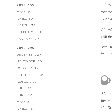
ーム機
2019: 155
Mac
MAY: 26
APRIL: 30
もたち
MARCH: 32
7 年
FEBRUARY: 38
ろ最新
JANUARY: 29
Face
2018: 295
たルー
DECEMBER: 27
NOVEMBER: 16
OCTOBER: 19
SEPTEMBER: 36
AUGUST: 29
JULY: 28
02/
JUNE: 24
雪の跡
MAY: 30
から地
APRIL: 18