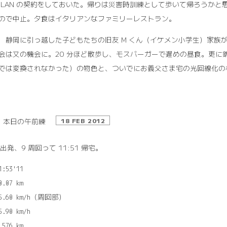
 LAN の契約をしておいた。帰りは災害時訓練として歩いて帰ろうか
ので中止。夕食はイタリアンなファミリーレストラン。
19 静岡に引っ越した子どもたちの旧友 M くん（イケメン小学生）家
会は又の機会に。20 分ほど散歩し、モスバーガーで遅めの昼食。更に錦糸
では変換されなかった）の物色と、ついでにお義父さま宅の光回線化の
本日の午前練
18 FEB 2012
2 出発、9 周回って 11:51 帰宅。
1:53'11

0.07 km

25.60 km/h（周回部）

5.90 km/h
