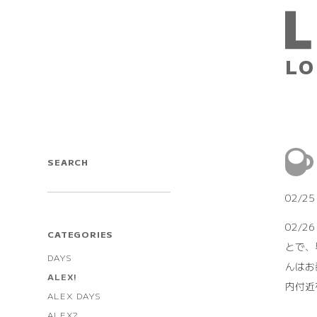
LO
SEARCH
02/
02/
CATEGORIES
とで、
DAYS
んはお
ALEX!
内付近
ALEX DAYS
ALEX?