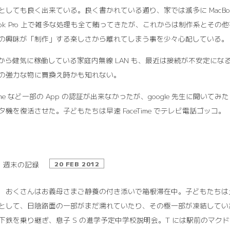
としても良く出来ている。良く書かれている通り、家では滅多に MacBo
Book Pro 上で雑多な処理も全て賄ってきたが、これからは制作系と
の興味が「制作」する楽しさから離れてしまう事を少々心配している。
前から健気に稼働している家庭内無線 LAN も、最近は接続が不安定にな
の強力な物に買換え時かも知れない。
Time など一部の App の認証が出来なかったが、google 先生に聞いて
タ機を復活させた。子どもたちは早速 FaceTime でテレビ電話ゴッコ。
週末の記録
20 FEB 2012
18 おくさんはお義母さまご静養の付き添いで箱根滞在中。子どもたち
として、日陰路面の一部がまだ濡れていたり、その極一部が凍結してい
下鉄を乗り継ぎ、息子 S の進学予定中学校説明会。T には駅前のマ