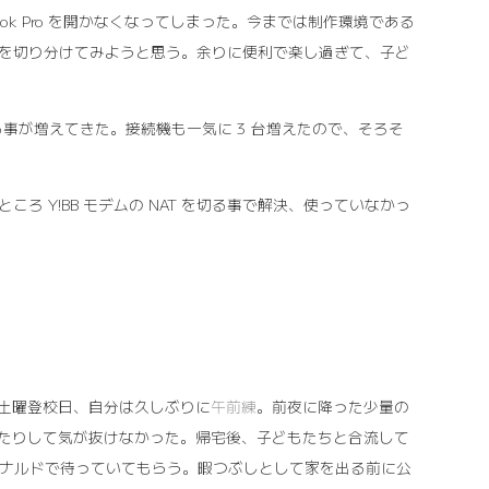
ok Pro を開かなくなってしまった。今までは制作環境である
その他を切り分けてみようと思う。余りに便利で楽し過ぎて、子ど
る事が増えてきた。接続機も一気に 3 台増えたので、そろそ
みたところ Y!BB モデムの NAT を切る事で解決、使っていなかっ
は土曜登校日、自分は久しぶりに
午前練
。前夜に降った少量の
たりして気が抜けなかった。帰宅後、子どもたちと合流して
クドナルドで待っていてもらう。暇つぶしとして家を出る前に公