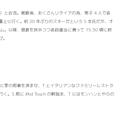
身）と合流。朝食後、おくさんリタイアの為、男子 4 人で各
に行く。約 20 年ぶりのスキーだという S 本氏だが、オ
。以降、昼食を挟みつつ各自適当に滑って 15:30 頃に終
び。
前中に家の用事を済ませ、T とイタリアンなファミリーレストラ
用に iPod Touch の解説本、T にはモンハンとやらの