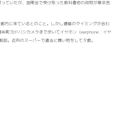
と思っていたが、説明会で受け取った教科書他の荷物が無茶苦
族が都内に来ているとのこと。しかし連絡のタイミングが会わ
町ヨドバシカメラまで歩いてイヤホン（earphone：イヤ
相談。近所のスーパーで適当に買い物をして夕食。