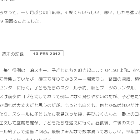
ろあって、一ヶ月ぶりの自転車。3 度くらいらしい、寒い。しかも強
 9 周回ることにした。
週末の記録
13 FEB 2012
11 毎年恒例の一泊スキー、子どもたちを叩き起こして 04:30 出発
て待機していたが、須玉で降りてからスキー場までも、路面の凍結、積
センターに行く。子どもたちのスクール予約、板とブーツのレンタル、
スは前夜にコブを均してあって例年になく滑りやすいのだが、子どもた
で滑れば大丈夫だと思うのだが。もっとも自分も、何とか転ばないだけ
たり。スクールに子どもたちを見送った後、再びおくさんと一番上のコー
注文して座席を確保、子どもたちを迎えに行く。昼食後、午後のスクー
ール終了まで適当に回る。最後にみんなで数本滑っておしまい。今年は