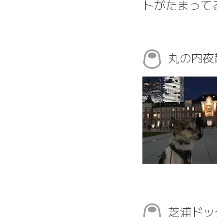
トがたまって
丸の内
芝浦ドッ