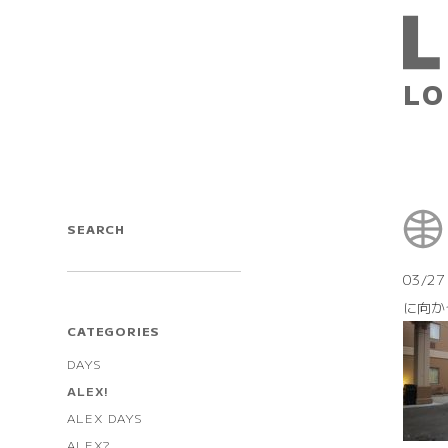
LO
SEARCH
03/2
に向かう
CATEGORIES
DAYS
ALEX!
ALEX DAYS
ALEX?