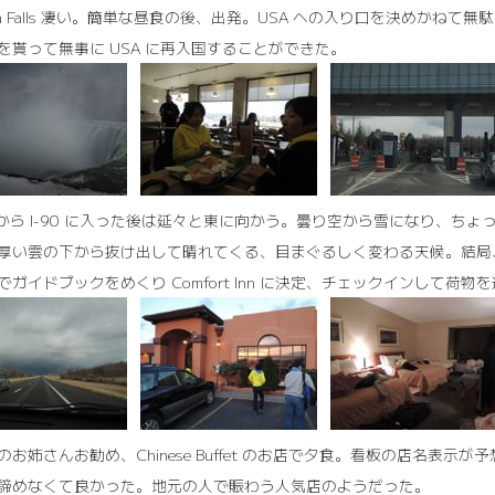
gara Falls 凄い。簡単な昼食の後、出発。USA への入り口を決めか
を貰って無事に USA に再入国することができた。
90 から I-90 に入った後は延々と東に向かう。曇り空から雪になり
厚い雲の下から抜け出して晴れてくる、目まぐるしく変わる天候。結局、余り
でガイドブックをめくり Comfort Inn に決定、チェックインして荷物
のお姉さんお勧め、Chinese Buffet のお店で夕食。看板の店名
諦めなくて良かった。地元の人で賑わう人気店のようだった。