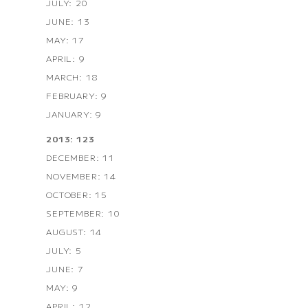
JULY: 20
JUNE: 13
MAY: 17
APRIL: 9
MARCH: 18
FEBRUARY: 9
JANUARY: 9
2013: 123
DECEMBER: 11
NOVEMBER: 14
OCTOBER: 15
SEPTEMBER: 10
AUGUST: 14
JULY: 5
JUNE: 7
MAY: 9
APRIL: 12