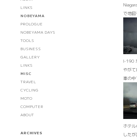
Nia
LINKS
で地図
NOBEYAMA
PROLOGUE
NOBEYAMA DAYS
TOOLS
BUSINESS
GALLERY
I-1
LINKS
やがて
MISC
車の中
TRAVEL
CYCLING
MOTO
COMPUTER
ABOUT
ホテル
ARCHIVES
したが