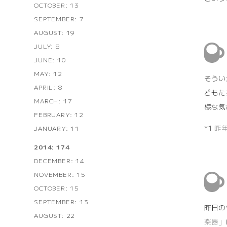
OCTOBER: 13
SEPTEMBER: 7
AUGUST: 19
JULY: 8
JUNE: 10
MAY: 12
そうい
APRIL: 8
どもた
MARCH: 17
様な気
FEBRUARY: 12
*1
昨
JANUARY: 11
2014: 174
DECEMBER: 14
NOVEMBER: 15
OCTOBER: 15
SEPTEMBER: 13
昨日の
AUGUST: 22
楽器」