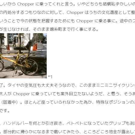
しいから Chopper に乗ってくれと言う。いやどちらも結構恥ずか
の内処分するつもりなのに対して、Chopper はうちの文化遺産とし
いうことで今の状態を把握するためにも Chopper に乗る事に。途
が生じなければ、そのまま錦糸町まで行く事にする。
*1
了。タイヤの空気圧も大丈夫そうなので、このままミニミニサイクリン
大人が Chopper に乗っていても案外目立たないようだ、と思う、
（固着中）。ほとんど座っていられなかった為か、特殊なポジションの
です。
、ハンドルバーを何とか引き抜き、ベトベトになっていたグリップも剥
。部分的に滑らかになるまで磨いてみたら、ところどころ地金が露出し