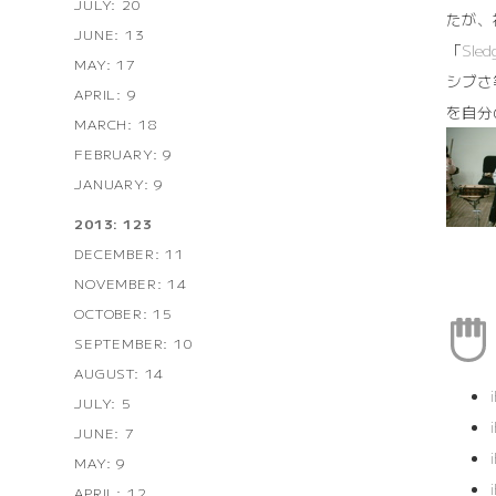
JULY: 20
たが、
JUNE: 13
「
Sled
MAY: 17
シブさ
APRIL: 9
を自分
MARCH: 18
FEBRUARY: 9
JANUARY: 9
2013: 123
DECEMBER: 11
NOVEMBER: 14
OCTOBER: 15
SEPTEMBER: 10
AUGUST: 14
JULY: 5
JUNE: 7
MAY: 9
APRIL: 12