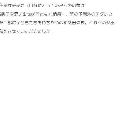
多彩な表現力（自分にとっての尺八の印象は
祭囃子を思い出せば何となく納得）、箏の予想外のアグレッ
第二部は子どもたちお待ちかねの和楽器体験。これらの楽器
験をさせていただきました。