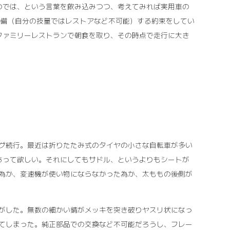
しいのでは、という言葉を飲み込みつつ、考えてみれば実用車の
て整備（自分の技量ではレストアなど不可能）する約束をしてい
中のファミリーレストランで朝食を取り、その時点で走行に大き
グ続行。最近は折りたたみ式のタイヤの小さな自転車が多い
そうあって欲しい。それにしてもサドル、というよりもシートが
為か、変速機が使い物にならなかった為か、太ももの後側が
がした。無数の細かい錆がメッキを突き破りヤスリ状になっ
てしまった。純正部品での交換など不可能だろうし、フレー