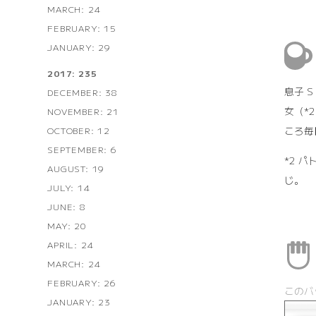
MARCH: 24
FEBRUARY: 15
JANUARY: 29
2017: 235
息子 S
DECEMBER: 38
女（*
NOVEMBER: 21
ころ毎
OCTOBER: 12
SEPTEMBER: 6
*2 
AUGUST: 19
じ。
JULY: 14
JUNE: 8
MAY: 20
APRIL: 24
MARCH: 24
FEBRUARY: 26
このバ
JANUARY: 23