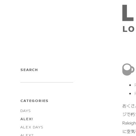
LO
SEARCH
CATEGORIES
おくさ
DAYS
ジで朽
ALEX!
Ral
ALEX DAYS
に空気
ALEX?