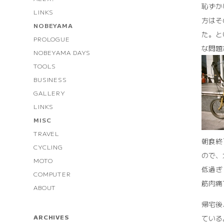
恥ずか
LINKS
方はそ
NOBEYAMA
た。と
PROLOGUE
な問題
NOBEYAMA DAYS
TOOLS
BUSINESS
GALLERY
LINKS
MISC
TRAVEL
朝食終
CYCLING
ので、
MOTO
低過ぎ
COMPUTER
筋肉痛
ABOUT
帰宅後
ARCHIVES
ている