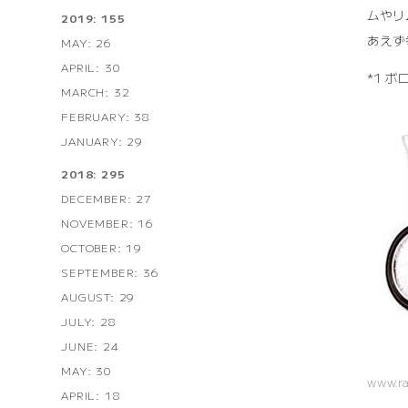
ムやリ
2019: 155
あえず
MAY: 26
APRIL: 30
*1 
MARCH: 32
FEBRUARY: 38
JANUARY: 29
2018: 295
DECEMBER: 27
NOVEMBER: 16
OCTOBER: 19
SEPTEMBER: 36
AUGUST: 29
JULY: 28
JUNE: 24
MAY: 30
www.ra
APRIL: 18