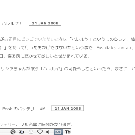
ハレルヤ！
21 JAN 2008
 が
お正月にビンゴでいただいた
花は「ハレルヤ」というものらしい。結
2）」を持って行ったおかげではないかという事で「Exsultate, Jubil
日、寝る前に聴かせて欲しいとせがまれている。
パトリシアちゃんが歌う「ハレルヤ」の可愛らしさといったら、まさに「
iBook のバッテリー #6
21 JAN 2008
ッテリー
、フル充電に時間かかり過ぎ。