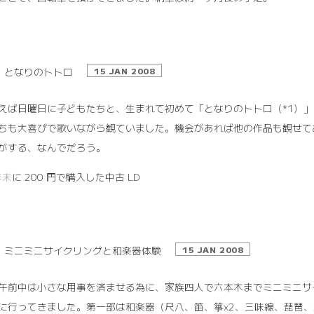
となりのトトロ
15 JAN 2008
えば日曜日に子どもたちと、生まれて初めて「となりのトトロ（*1）
ちも大喜びで歌いながら観ていました。機会があれば他の作品も観せて
がする、なんでだろう。
年末
に 200 円で購入した中古 LD
ミニミニサイクリングと和楽器体験
15 JAN 2008
午前中は小さな用事を済ませる為に、家族四人で六本木までミニミニサ
に行ってきました。第一部は和楽器（尺八、笛、箏x2、三味線、琵琶