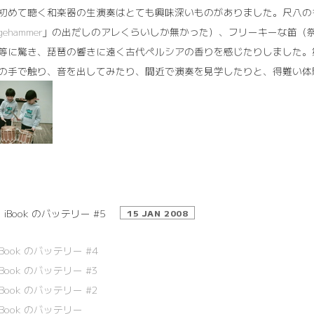
初めて聴く和楽器の生演奏はとても興味深いものがありました。尺八の
gehammer
」の出だしのアレくらいしか無かった）、フリーキーな笛（
等に驚き、琵琶の響きに遠く古代ペルシアの香りを感じたりしました。
の手で触り、音を出してみたり、間近で演奏を見学したりと、得難い体
iBook のバッテリー #5
15 JAN 2008
iBook のバッテリー #4
iBook のバッテリー #3
iBook のバッテリー #2
iBook のバッテリー