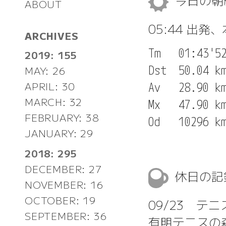
ABOUT
05:44 出発
ARCHIVES
Tm   01:43'52
2019: 155
Dst  50.04 km
MAY: 26
APRIL: 30
Av   28.90 km
MARCH: 32
Mx   47.90 km
FEBRUARY: 38
JANUARY: 29
2018: 295
DECEMBER: 27
休日の
NOVEMBER: 16
OCTOBER: 19
09/23 
SEPTEMBER: 36
有明テニスの