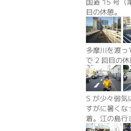
国道 15 号
目の休憩。
多摩川を渡っ
で 2 回目の
S が少々弱気
すがに暑くな
着。江の島行