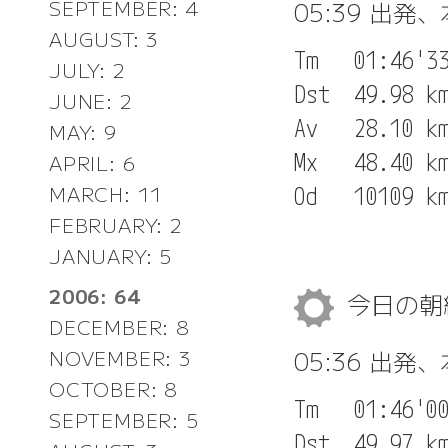
SEPTEMBER: 4
05:39 出発
AUGUST: 3
Tm   01:46'33
JULY: 2
Dst  49.98 km
JUNE: 2
Av   28.10 km
MAY: 9
Mx   48.40 km
APRIL: 6
MARCH: 11
FEBRUARY: 2
JANUARY: 5
2006: 64
今日の
DECEMBER: 8
05:36 出発
NOVEMBER: 3
OCTOBER: 8
Tm   01:46'00
SEPTEMBER: 5
Dst  49.97 km