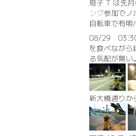
息子 T は先
ング
参加でノ
自転車で有明
08/29 0
を食べながら
る気配が無い
新大橋通りか