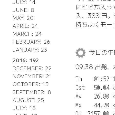
JULY: 14
にヒビが入っ
JUNE: 8
入、388 
MAY: 20
持ちよくモー
APRIL: 24
MARCH: 24
FEBRUARY: 26
JANUARY: 23
今日の
2016: 192
09:38 出発
DECEMBER: 22
NOVEMBER: 21
Tm    01:52'1
OCTOBER: 15
Dst   50.04 k
SEPTEMBER: 8
Av    26.80 k
AUGUST: 25
Mx    44.20 k
JULY: 18