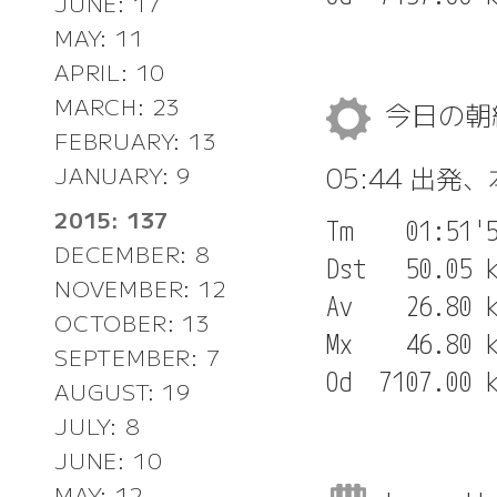
JUNE: 17
MAY: 11
APRIL: 10
MARCH: 23
今日の
FEBRUARY: 13
05:44 出発
JANUARY: 9
2015: 137
Tm    01:51'5
DECEMBER: 8
Dst   50.05 k
NOVEMBER: 12
Av    26.80 k
OCTOBER: 13
Mx    46.80 k
SEPTEMBER: 7
AUGUST: 19
JULY: 8
JUNE: 10
MAY: 12