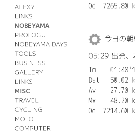
ALEX?
LINKS
NOBEYAMA
PROLOGUE
今日の
NOBEYAMA DAYS
TOOLS
05:29 出発
BUSINESS
Tm    01:48'1
GALLERY
Dst   50.02 k
LINKS
Av    27.70 k
MISC
Mx    48.20 k
TRAVEL
CYCLING
MOTO
COMPUTER