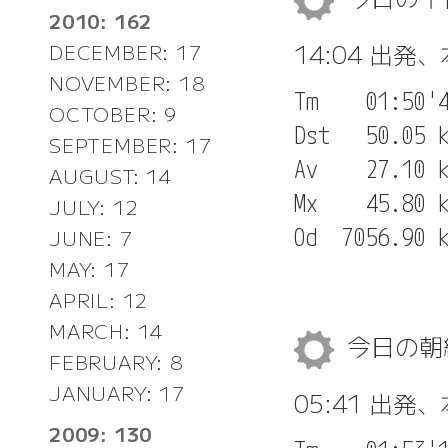
2010: 162
14:04 出発
DECEMBER: 17
NOVEMBER: 18
Tm    01:50'4
OCTOBER: 9
Dst   50.05 k
SEPTEMBER: 17
Av    27.10 k
AUGUST: 14
Mx    45.80 k
JULY: 12
JUNE: 7
MAY: 17
APRIL: 12
MARCH: 14
今日の
FEBRUARY: 8
JANUARY: 17
05:41 出発
2009: 130