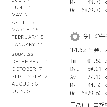
Mx    48.70 k
JUNE: 5
MAY: 2
APRIL: 17
MARCH: 15
今日の
FEBRUARY: 5
JANUARY: 11
14:32 出発
2004: 33
Tm    01:50'2
DECEMBER: 11
Dst   50.01 k
OCTOBER: 7
SEPTEMBER: 2
Av    27.10 k
AUGUST: 8
Mx    44.30 k
JULY: 5
早めに仕事が