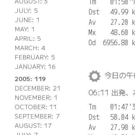
AUGUST: 3
Tm    01:50'1
JULY: 5
Dst   49.99 k
JUNE: 1
Av    27.20 k
MAY: 1
Mx    48.60 k
APRIL: 5
MARCH: 4
FEBRUARY: 5
JANUARY: 16
今日の
2005: 119
DECEMBER: 21
06:11 出発
NOVEMBER: 1
Tm    01:47'3
OCTOBER: 11
SEPTEMBER: 7
Dst   50.04 k
AUGUST: 17
Av    27.90 k
JULY: 7