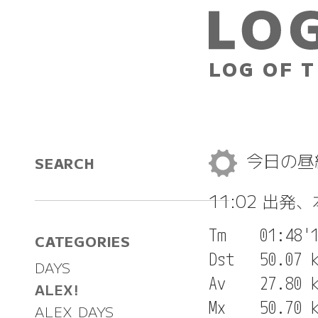
LOG OF T
今日の
SEARCH
11:02 出発
Tm    01:48'1
CATEGORIES
Dst   50.07 k
DAYS
Av    27.80 k
ALEX!
Mx    50.70 k
ALEX DAYS