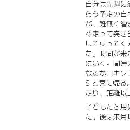
自分は
先週
に
らう予定の自
が、難無く漕
ぐ走って突き
して戻ってく
た。時間が来
にいく。間違
なるがロキソ
S と家に帰る
走り、距離以
子どもたち用
た。後は来月