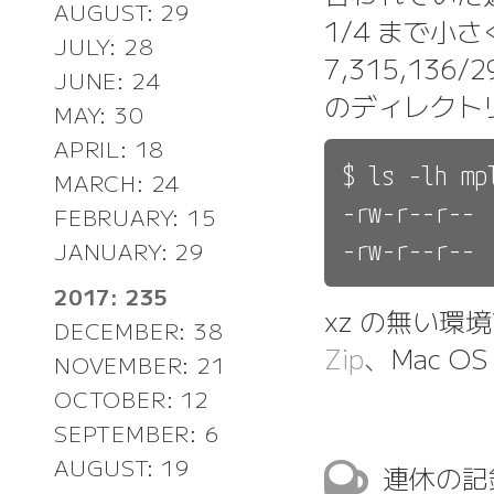
AUGUST: 29
1/4 まで小
JULY: 28
7,315,136
JUNE: 24
のディレクト
MAY: 30
APRIL: 18
$ ls -lh mp
MARCH: 24
-rw-r--r-- 
FEBRUARY: 15
JANUARY: 29
2017: 235
xz の無い環
DECEMBER: 38
Zip
、Mac OS
NOVEMBER: 21
OCTOBER: 12
SEPTEMBER: 6
AUGUST: 19
連休の