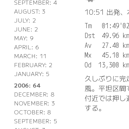
SEPTEMBER: 4
10:51 出発
AUGUST: 3
JULY: 2
Tm   01:49'02
JUNE: 2
Dst  49.96 km
MAY: 9
Av   27.40 km
APRIL: 6
Mx   45.10 km
MARCH: 11
FEBRUARY: 2
JANUARY: 5
久しぶりに完
2006: 64
風。平坦区間
DECEMBER: 8
付近では押し
NOVEMBER: 3
する。
OCTOBER: 8
SEPTEMBER: 5