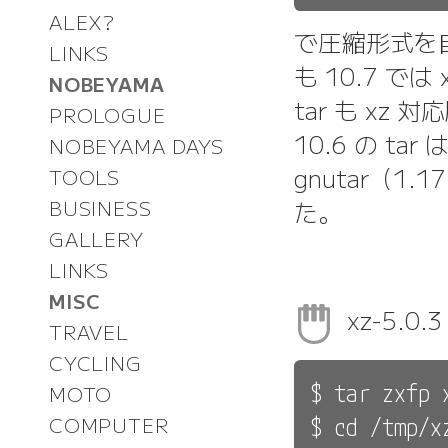
ALEX?
で圧縮形式を自
LINKS
も 10.7 
NOBEYAMA
tar も x
PROLOGUE
10.6 の tar
NOBEYAMA DAYS
gnutar（1
TOOLS
た。
BUSINESS
GALLERY
LINKS
MISC
xz-5.0.
TRAVEL
CYCLING
$ tar zxfp 
MOTO
COMPUTER
$ cd /tmp/xz