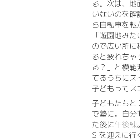
る。次は、地
いないのを確
ら自転車を転
「遊園地みた
ので広い所に
ると疲れちゃ
る？」と模範
てるうちにスイ
子どもってス
子どもたちと 
で塾に。自分
た後に
午後練
S を迎えに