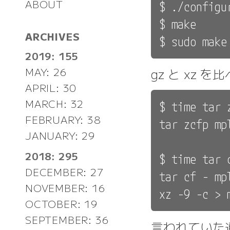
ABOUT
$ ./configur
$ make

ARCHIVES
2019: 155
MAY: 26
gz と xz 
APRIL: 30
MARCH: 32
$ time tar 
FEBRUARY: 38
tar zcfp mp
JANUARY: 29
2018: 295
$ time tar 
DECEMBER: 27
tar cf - mp
NOVEMBER: 16
OCTOBER: 19
SEPTEMBER: 36
言われていた通