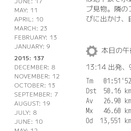
JUNE: 17
プ見物。隣の
MAY: 11
びに出かけ、
APRIL: 10
MARCH: 23
FEBRUARY: 13
JANUARY: 9
本日の
2015: 137
13:14 出発、
DECEMBER: 8
NOVEMBER: 12
Tm   01:51'52
OCTOBER: 13
Dst  50.16 km
SEPTEMBER: 7
Av   26.90 km
AUGUST: 19
Mx   46.60 km
JULY: 8
JUNE: 10
MAY: 12