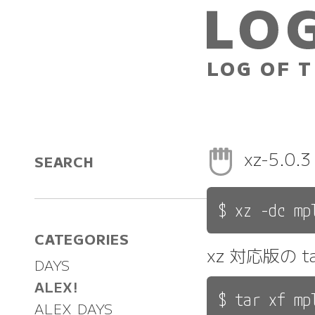
LOG OF T
xz-5.0
SEARCH
CATEGORIES
xz 対応版の 
DAYS
ALEX!
ALEX DAYS