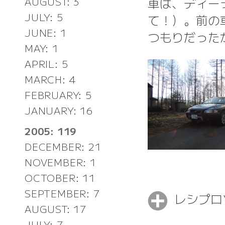
車は、ディー
AUGUST: 3
JULY: 5
て！）。前の
JUNE: 1
つもりだった
MAY: 1
APRIL: 5
MARCH: 4
FEBRUARY: 5
JANUARY: 16
2005: 119
DECEMBER: 21
NOVEMBER: 1
OCTOBER: 11
SEPTEMBER: 7
レシプロ
AUGUST: 17
JULY: 7