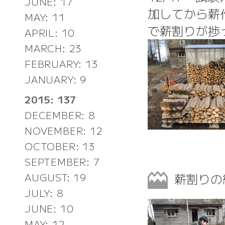
JUNE: 17
加してから薪
MAY: 11
で薪割りが捗
APRIL: 10
MARCH: 23
FEBRUARY: 13
JANUARY: 9
2015: 137
DECEMBER: 8
NOVEMBER: 12
OCTOBER: 13
SEPTEMBER: 7
薪割り
AUGUST: 19
JULY: 8
JUNE: 10
MAY: 12