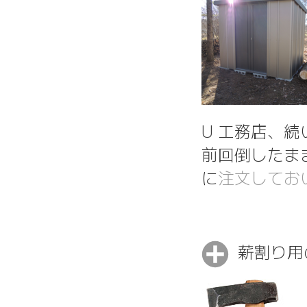
U 工務店、続
前回倒したま
に
注文してお
薪割り用