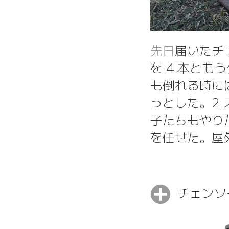
先日
届いたチ
を 4 本とも
も倒れる時に
っとした。2
子たちもやり
を任せた。屋
チェンソ