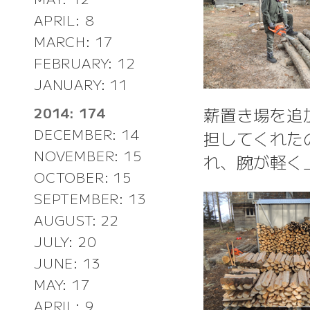
APRIL: 8
MARCH: 17
FEBRUARY: 12
JANUARY: 11
薪置き場を追
2014: 174
DECEMBER: 14
担してくれた
NOVEMBER: 15
れ、腕が軽く
OCTOBER: 15
SEPTEMBER: 13
AUGUST: 22
JULY: 20
JUNE: 13
MAY: 17
APRIL: 9